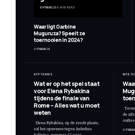
BY
FRANCIS
6 MIN READ
Waar ligt Garbine
Muguruza? Speelt ze
toernooien in 2024?
BY
FRANCIS
ATP TENNIS
WTA TE
Wat er op het spel staat
Waar
voor Elena Rybakina
Mugu
tijdens de finale van
toer
Rome – Alles wat u moet
Terwij
weten
de aft
ontbre
Elena Rybakina, op de zesde plaats,
zal het opnemen tegen Anhelina
BY
FRAN
Kalinina, nummer 47, voor
…