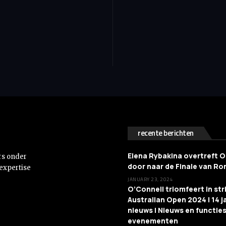
recente berichten
Elena Rybakina overtreft 
rs onder
door naar de Finale van R
 expertise
JANUARY 23, 2024
O’Connell triomfeert in stri
Australian Open 2024 | 14 ja
nieuws | Nieuws en functies
evenementen