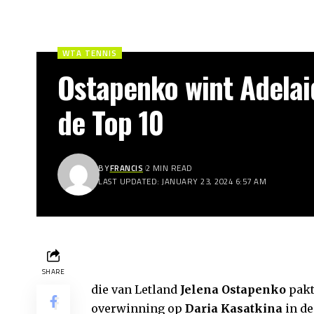
WTA TENNIS
Ostapenko wint Adelai
de Top 10
BY
FRANCIS
2 MIN READ
LAST UPDATED: JANUARY 23, 2024 6:57 AM
SHARE
die van Letland
Jelena Ostapenko
pakt
overwinning op
Daria Kasatkina
in de