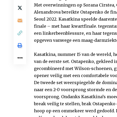
Met overwinningen op Sorana Cirstea, 
Alexandrova bereikte Ostapenko de fina
Seoul 2022. Kasatkina speelde daarent
finale – met haar kwartfinale. tegens
een linkerbeenblessure, en haar tegens
opgeven vanwege een maag-darmziekt
Kasatkina, nummer 15 van de wereld, he
van de eerste set. Ostapenko, gekleed 
gecombineerd met Wilson-schoenen, gre
opener veilig met een comfortabele vo
De tweede set weerspiegelde de domina
naar een 2-0 voorsprong stormde en de
voorsprong. Ondanks Kasatkina’s moed
break veilig te stellen, brak Ostapenk
hoop op een ommekeer werd gedoofd. 