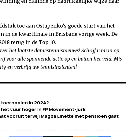
rwinning en claimde op nadrukkelijke wijze haar
dstuk toe aan Ostapenko’s goede start van het
n in de kwartfinale in Brisbane vorige week. De
2018 terug in de Top 10.
over het laatste damestennisnieuws! Schrijf u nu in op
rij voor alle spannende actie op en buiten het veld. Mis
ty en verkrijg uw tennisinzichten!
 toernooien in 2024?
t het vuur hoger in FP Movement-jurk
at vooruit terwijl Magda Linette met pensioen gaat