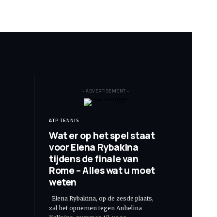
- ADVERTISEMENT -
ATP TENNIS
Wat er op het spel staat
voor Elena Rybakina
tijdens de finale van
Rome – Alles wat u moet
weten
Elena Rybakina, op de zesde plaats,
zal het opnemen tegen Anhelina