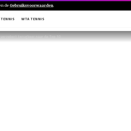
en de
Gebruiksvoorwaarden
.
 TENNIS
WTA TENNIS
 verzekert terugkeer naar de Top 10