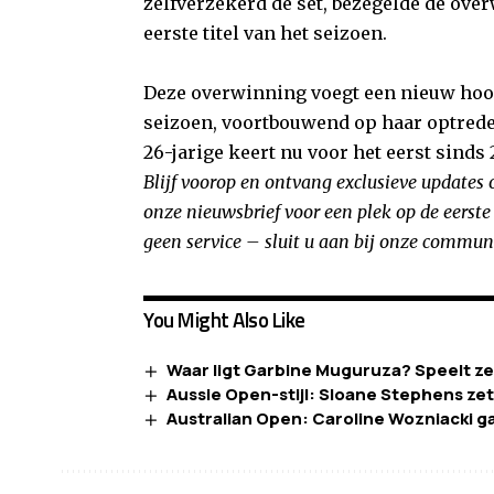
zelfverzekerd de set, bezegelde de ove
eerste titel van het seizoen.
Deze overwinning voegt een nieuw hoof
seizoen, voortbouwend op haar optrede
26-jarige keert nu voor het eerst sinds 
Blijf voorop en ontvang exclusieve updates 
onze nieuwsbrief voor een plek op de eerste 
geen service – sluit u aan bij onze communi
You Might Also Like
Waar ligt Garbine Muguruza? Speelt ze
Aussie Open-stijl: Sloane Stephens ze
Australian Open: Caroline Wozniacki ga