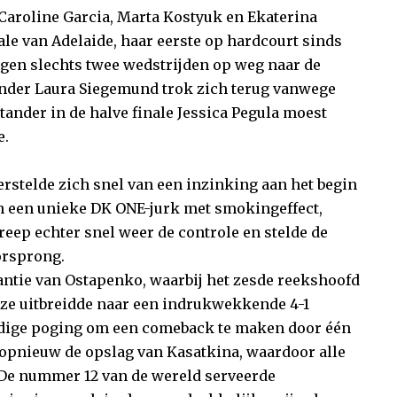
Caroline Garcia, Marta Kostyuk en Ekaterina
le van Adelaide, haar eerste op hardcourt sinds
egen slechts twee wedstrijden op weg naar de
tander Laura Siegemund trok zich terug vanwege
tander in de halve finale Jessica Pegula moest
e.
rstelde zich snel van een inzinking aan het begin
in een unieke DK ONE-jurk met smokingeffect,
ep echter snel weer de controle en stelde de
orsprong.
ntie van Ostapenko, waarbij het zesde reekshoofd
ze uitbreidde naar een indrukwekkende 4-1
ige poging om een ​​comeback te maken door één
o opnieuw de opslag van Kasatkina, waardoor alle
De nummer 12 van de wereld serveerde