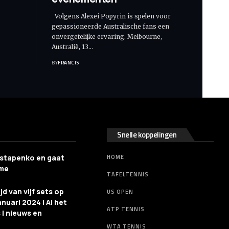
Volgens Alexei Popyrin is spelen voor
gepassioneerde Australische fans een
onvergetelijke ervaring. Melbourne,
Australië, 13
…
BY
FRANCIS
Snelle koppelingen
Ostapenko en gaat
HOME
ome
TAFELTENNIS
jd van vijf sets op
US OPEN
nuari 2024 | Al het
ATP TENNIS
 | nieuws en
WTA TENNIS