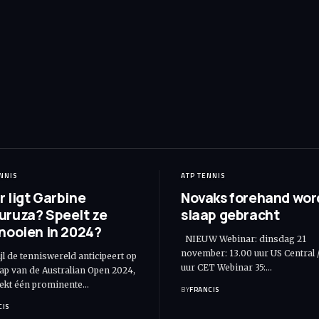
NNIS
ATP TENNIS
 ligt Garbine
Novaks forehand word
ruza? Speelt ze
slaap gebracht
nooien in 2024?
NIEUW Webinar: dinsdag 21
november: 13.00 uur US Central 
l de tenniswereld anticipeert op
uur CET Webinar 35:
…
rap van de Australian Open 2024,
ekt één prominente
…
BY
FRANCIS
CIS