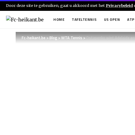
Door deze site te gebruiken, gaat u akkoord met het
Privacybeleid
HOME
TAFELTENNIS
US OPEN
ATP
Fc-heikant.be
>
Blog
>
WTA Tennis
>
Ostapenko wint Adelaide en