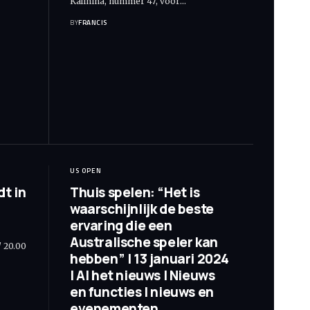
Kalinina, nummer 47, voor
…
BY
FRANCIS
US OPEN
t in
Thuis spelen: “Het is
waarschijnlijk de beste
ervaring die een
Australische speler kan
/ 20.00
hebben” | 13 januari 2024
| Al het nieuws | Nieuws
en functies | nieuws en
evenementen