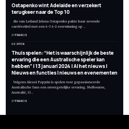
Ostapenko wint Adelaide en verzekert
terugkeer naar de Top 10
die van Letland Jelena Ostapenko pakte haar zevende
carrièretitel met een 6-3 6-2 overwinning op
…
BY
FRANCIS
US OPEN
Thuis spelen: “Het is waarschijnlijk de beste
ervaring die een Australische speler kan
hebben” | 13 januari 2024 | Al het nieuws |
Nieuws en functies | nieuws en evenementen
Volgens Alexei Popyrin is spelen voor gepassioneerde
Australische fans een onvergetelijke ervaring. Melbourne,
Australië, 13
…
BY
FRANCIS