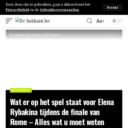
Door deze site te gebruiken, gaat u akkoord met het
Accept
Privacybeleid
en de
Gebruiksvoorwaarden
.
Aa
Fc-heikant.be
>
Blog
>
ATP Tennis
>
Wat er op het spel staat voor Elena Rybakina tijdens de finale van Rome – Alles wat u moet weten
ATP TENNIS
Wat er op het spel staat voor Elena
Rybakina tijdens de finale van
Rome – Alles wat u moet weten